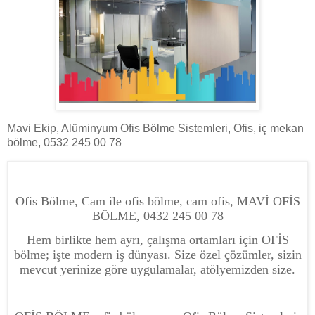
Mavi Ekip, Alüminyum Ofis Bölme Sistemleri, Ofis, iç mekan
bölme, 0532 245 00 78
Ofis Bölme, Cam ile ofis bölme, cam ofis, MAVİ OFİS
BÖLME, 0432 245 00 78
Hem birlikte hem ayrı, çalışma ortamları için OFİS
bölme; işte modern iş dünyası. Size özel çözümler, sizin
mevcut yerinize göre uygulamalar, atölyemizden size.