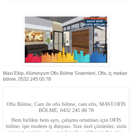
Mavi Ekip, Alüminyum Ofis Bölme Sistemleri, Ofis, iç mekan
bölme, 0532 245 00 78
Ofis Bölme, Cam ile ofis bölme, cam ofis, MAVİ OFİS
BÖLME, 0432 245 00 78
Hem birlikte hem ayrı, çalışma ortamları için OFİS
bölme; işte modern iş dünyası. Size özel çözümler, sizin